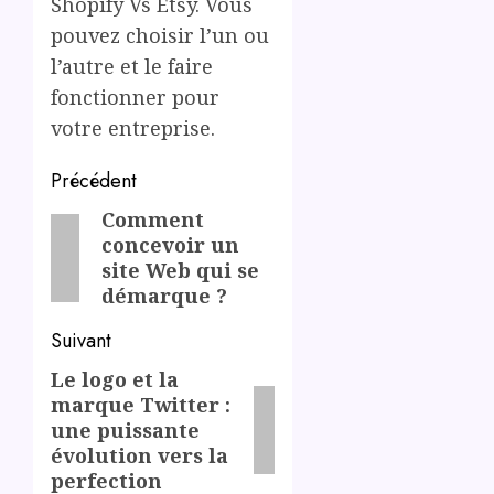
Shopify Vs Etsy. Vous
pouvez choisir l’un ou
l’autre et le faire
fonctionner pour
votre entreprise.
Post
Précédent
navigation
Comment
Previous
concevoir un
post:
site Web qui se
démarque ?
Suivant
Le logo et la
Next
marque Twitter :
post:
une puissante
évolution vers la
perfection