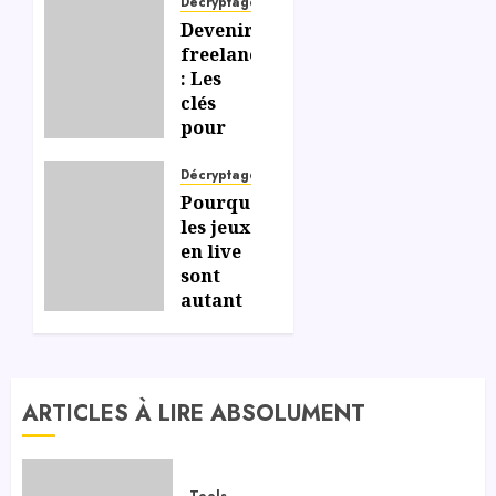
Décryptage
Devenir
freelance
: Les
clés
pour
gérer
efficacement
Décryptage
votre
Pourquoi
liberté
les jeux
et
en live
votre
sont
indépendance
autant
appréciés
sur les
06/07/2026
0
casinos
en
ARTICLES À LIRE ABSOLUMENT
ligne ?
06/07/2026
0
Tools