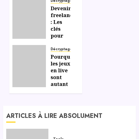
Décryptage
Devenir
freelance
: Les
clés
pour
gérer
efficacement
Décryptage
votre
Pourquoi
liberté
les jeux
et
en live
votre
sont
indépendance
autant
appréciés
sur les
06/07/2026
0
casinos
en
ARTICLES À LIRE ABSOLUMENT
ligne ?
06/07/2026
0
Tools