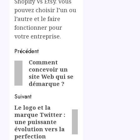
Shopify Vs Etsy. Vous
pouvez choisir l’un ou
l’autre et le faire
fonctionner pour
votre entreprise.
Post
Précédent
navigation
Comment
Previous
concevoir un
post:
site Web qui se
démarque ?
Suivant
Le logo et la
Next
marque Twitter :
post:
une puissante
évolution vers la
perfection