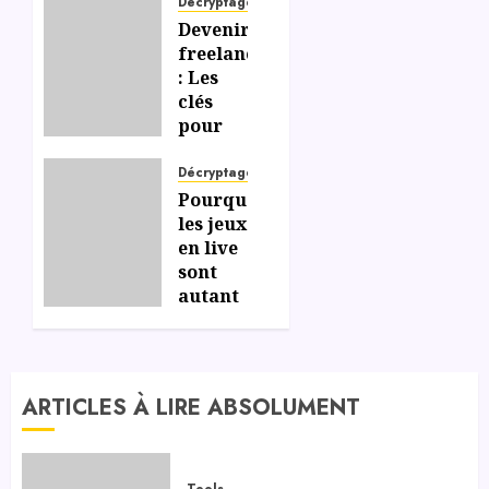
Décryptage
Devenir
freelance
: Les
clés
pour
gérer
efficacement
Décryptage
votre
Pourquoi
liberté
les jeux
et
en live
votre
sont
indépendance
autant
appréciés
sur les
06/07/2026
0
casinos
en
ARTICLES À LIRE ABSOLUMENT
ligne ?
06/07/2026
0
Tools