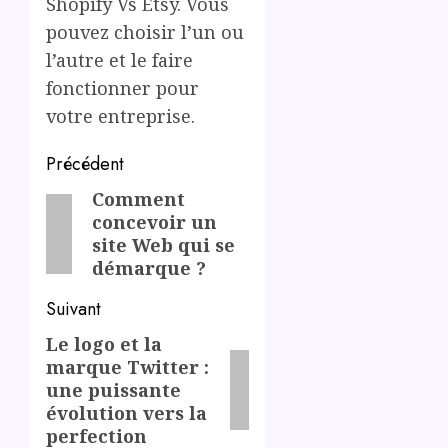
Shopify Vs Etsy. Vous
pouvez choisir l’un ou
l’autre et le faire
fonctionner pour
votre entreprise.
Post
Précédent
navigation
Comment
Previous
concevoir un
post:
site Web qui se
démarque ?
Suivant
Le logo et la
Next
marque Twitter :
post:
une puissante
évolution vers la
perfection