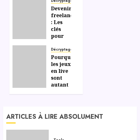
Décryptage
Devenir
freelance
: Les
clés
pour
gérer
efficacement
Décryptage
votre
Pourquoi
liberté
les jeux
et
en live
votre
sont
indépendance
autant
appréciés
sur les
06/07/2026
0
casinos
en
ARTICLES À LIRE ABSOLUMENT
ligne ?
06/07/2026
0
Tools