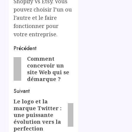
Shopify Vs Etsy. Vous
pouvez choisir l’un ou
l’autre et le faire
fonctionner pour
votre entreprise.
Post
Précédent
navigation
Comment
Previous
concevoir un
post:
site Web qui se
démarque ?
Suivant
Le logo et la
Next
marque Twitter :
post:
une puissante
évolution vers la
perfection