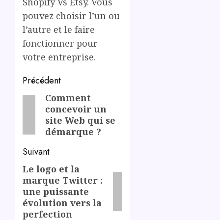
Shopify Vs Etsy. Vous
pouvez choisir l’un ou
l’autre et le faire
fonctionner pour
votre entreprise.
Post
Précédent
navigation
Comment
Previous
concevoir un
post:
site Web qui se
démarque ?
Suivant
Le logo et la
Next
marque Twitter :
post:
une puissante
évolution vers la
perfection