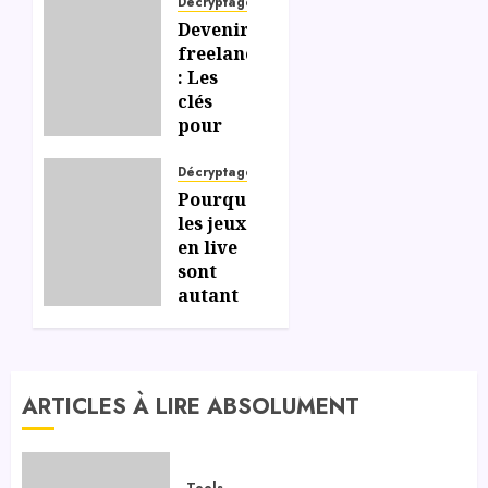
Décryptage
Devenir
freelance
: Les
clés
pour
gérer
efficacement
Décryptage
votre
Pourquoi
liberté
les jeux
et
en live
votre
sont
indépendance
autant
appréciés
sur les
06/07/2026
0
casinos
en
ARTICLES À LIRE ABSOLUMENT
ligne ?
06/07/2026
0
Tools