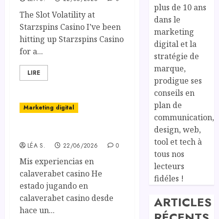
plus de 10 ans
The Slot Volatility at
dans le
Starzspins Casino I’ve been
marketing
hitting up Starzspins Casino
digital et la
for a...
stratégie de
marque,
LIRE
prodigue ses
conseils en
plan de
Marketing digital
communication,
design, web,
calaverabet casino
tool et tech à
LÉA S.
22/06/2026
0
tous nos
Mis experiencias en
lecteurs
calaverabet casino He
fidéles !
estado jugando en
calaverabet casino desde
ARTICLES
hace un...
RÉCENTS