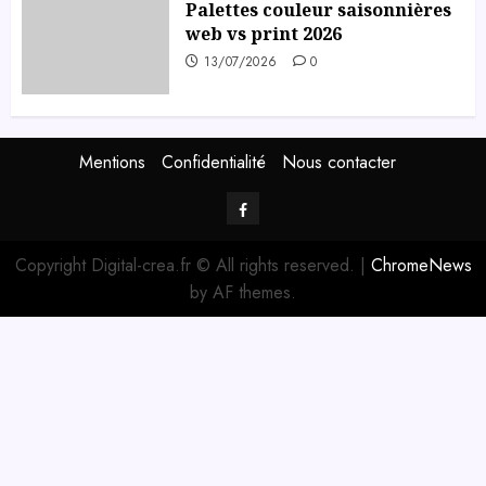
Palettes couleur saisonnières
web vs print 2026
13/07/2026
0
Mentions
Confidentialité
Nous contacter
Facebook
Digital-
Copyright Digital-crea.fr © All rights reserved.
|
ChromeNews
Créa
by AF themes.