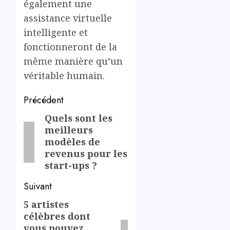
également une
assistance virtuelle
intelligente et
fonctionneront de la
même manière qu’un
véritable humain.
Post
Précédent
navigation
Quels sont les
Previous
meilleurs
post:
modèles de
revenus pour les
start-ups ?
Suivant
5 artistes
Next
célèbres dont
post:
vous pouvez