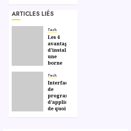
ARTICLES LIÉS
Tech
Les 4
avantages
d’installer
une
borne
photo
sur
Tech
votre
Interfaces
point
de
de
programmation
vente
d’applications :
de quoi
s’agit-
06/07/2026
0
il ?