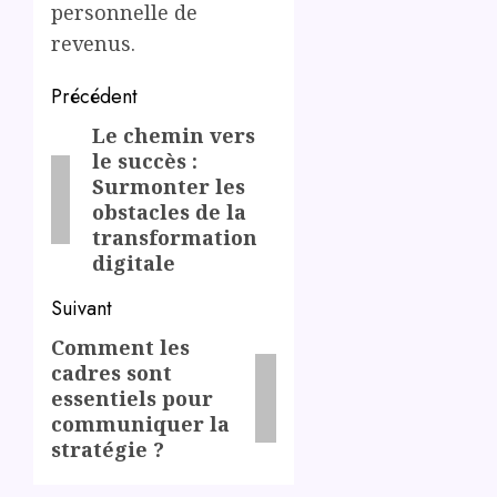
personnelle de
revenus.
Post
Précédent
navigation
Le chemin vers
Previous
le succès :
post:
Surmonter les
obstacles de la
transformation
digitale
Suivant
Comment les
Next
cadres sont
post:
essentiels pour
communiquer la
stratégie ?