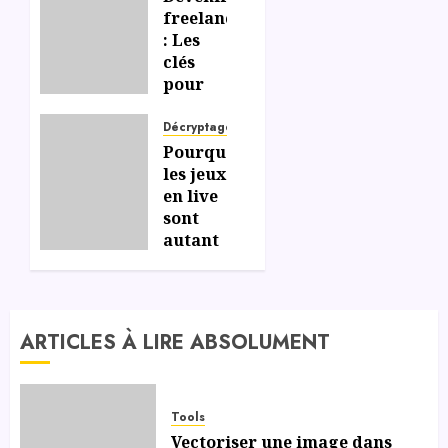
freelance
: Les
clés
pour
gérer
efficacement
Décryptage
votre
Pourquoi
liberté
les jeux
et
en live
votre
sont
indépendance
autant
appréciés
sur les
06/07/2026
0
casinos
en
ARTICLES À LIRE ABSOLUMENT
ligne ?
06/07/2026
0
Tools
Vectoriser une image dans