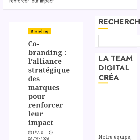
renforcer leur impact
RECHERCH
Branding
Co-
branding :
LA TEAM
l’alliance
DIGITAL
stratégique
CRÉA
des
marques
pour
renforcer
leur
impact
LÉA S.
Notre équipe,
06/07/2026