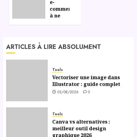
clés
e-
pour
commerce
un
à ne
branding
pas
réussi
rater
en 2024
:
06/07/2026
ARTICLES À LIRE ABSOLUMENT
0
comment
se tenir
informé
et se
Tools
former
Vectoriser une image dans
aux
Illustrator : guide complet
nouvelles
03/08/2026
0
tendances
du
secteur
Tools
?
Canva vs alternatives :
meilleur outil design
06/07/2026
graphique 2026
0