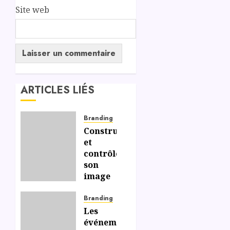
Site web
ARTICLES LIÉS
Branding
Construire
et
contrôler
son
image
de
marque
Branding
: cinq
Les
astuces
événements