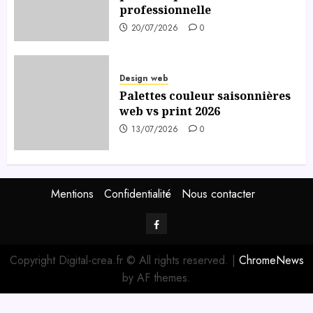
professionnelle
20/07/2026
0
Design web
Palettes couleur saisonnières
web vs print 2026
13/07/2026
0
Mentions
Confidentialité
Nous contacter
Facebook
Digital-
Copyright Digital-crea.fr © All rights reserved.
|
ChromeNews
Créa
by AF themes.