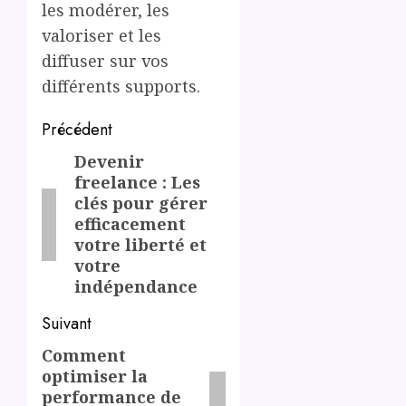
les modérer, les
valoriser et les
diffuser sur vos
différents supports.
Post
Précédent
navigation
Devenir
Previous
freelance : Les
post:
clés pour gérer
efficacement
votre liberté et
votre
indépendance
Suivant
Comment
Next
optimiser la
post:
performance de