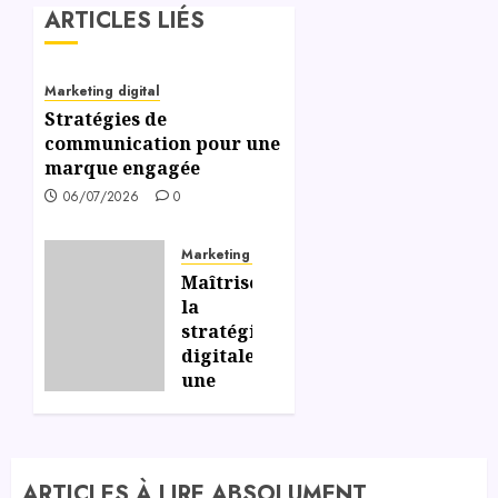
ARTICLES LIÉS
Marketing digital
Stratégies de
communication pour une
marque engagée
06/07/2026
0
Marketing digital
Maîtriser
la
stratégie
digitale,
une
formation
incontournable
pour
réussir
ARTICLES À LIRE ABSOLUMENT