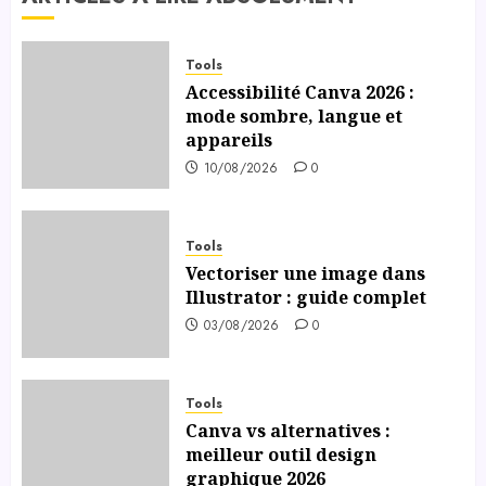
dans le
numérique
Tools
06/07/2026
Accessibilité Canva 2026 :
0
mode sombre, langue et
appareils
10/08/2026
0
Tools
Vectoriser une image dans
Illustrator : guide complet
03/08/2026
0
Tools
Canva vs alternatives :
meilleur outil design
graphique 2026