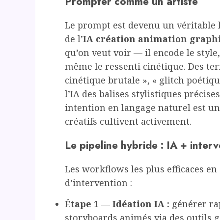
Prompter comme un artiste
Le prompt est devenu un véritable 
de l’
IA création animation graph
qu’on veut voir — il encode le style,
même le ressenti cinétique. Des te
cinétique brutale », « glitch poéti
l’IA des balises stylistiques précise
intention en langage naturel est u
créatifs cultivent activement.
Le pipeline hybride : IA + inter
Les workflows les plus efficaces e
d’intervention :
Étape 1 — Idéation IA :
générer rap
storyboards animés via des outils g