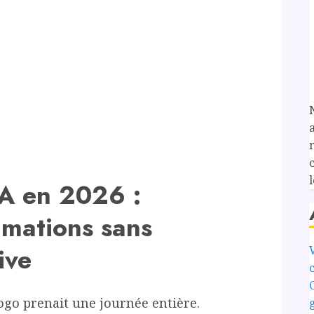
l
IA en 2026 :
imations sans
ive
ogo prenait une journée entière.